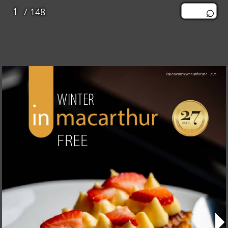
/ 148